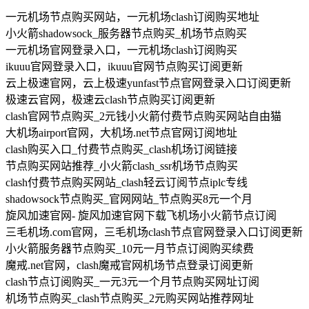
一元机场节点购买网站，一元机场clash订阅购买地址
小火箭shadowsock_服务器节点购买_机场节点购买
一元机场官网登录入口，一元机场clash订阅购买
ikuuu官网登录入口，ikuuu官网节点购买订阅更新
云上极速官网，云上极速yunfast节点官网登录入口订阅更新
极速云官网，极速云clash节点购买订阅更新
clash官网节点购买_2元钱小火箭付费节点购买网站自由猫
大机场airport官网，大机场.net节点官网订阅地址
clash购买入口_付费节点购买_clash机场订阅链接
节点购买网站推荐_小火箭clash_ssr机场节点购买
clash付费节点购买网站_clash轻云订阅节点iplc专线
shadowsock节点购买_官网网站_节点购买8元一个月
旋风加速官网- 旋风加速官网下载飞机场小火箭节点订阅
三毛机场.com官网，三毛机场clash节点官网登录入口订阅更新
小火箭服务器节点购买_10元一月节点订阅购买续费
魔戒.net官网，clash魔戒官网机场节点登录订阅更新
clash节点订阅购买_一元3元一个月节点购买网址订阅
机场节点购买_clash节点购买_2元购买网站推荐网址