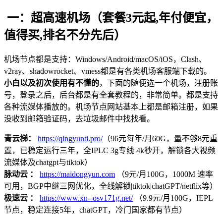
一：超高速机场（套餐3元起,年付便宜，
值得买,排名不分先后）
机场节点都是支持：Windows/Android/macOS/iOS，Clash、
v2ray、shadowrocket、vmess都是有各类机场客服端下载的。
小白以及初次使用有不懂的
，下面的随便选一个机场，注册账
号，登录之后，后台都是有全套教程的，非常简单。都是支持
各种流媒体播放的。机场节点网站基本上都是邮箱注册，如果
没收到邮箱验证码，去垃圾邮件中找找看。
青云梯：
https://qingyunti.pro/
（96元每年/月60G，量不够8元重
置，已稳定运行三年，全IPLC 3g专线 4k秒开，解锁各大视频
流媒体及chatgpt与tiktok）
脉动云 ：
https://maidongyun.com
（9元/月100G，1000M 速率
可用，BGP中继三网优化，全线解锁|tiktok|chatGPT/netflix等）
极速云 ：
https://www.xn--osv171g.net/
（9.9元/月100G，IEPL
节点，稳定连接5年，chatGPT，冷门国家都有节点）