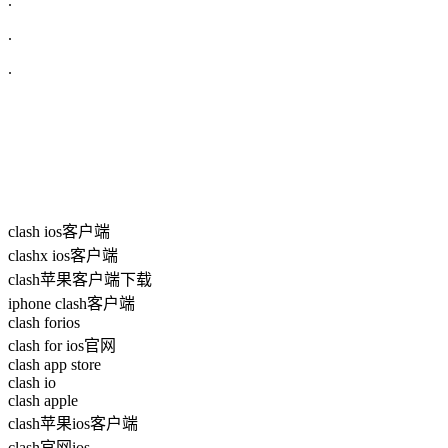
.
.
.
clash ios客户端
clashx ios客户端
clash苹果客户端下载
iphone clash客户端
clash forios
clash for ios官网
clash app store
clash io
clash apple
clash苹果ios客户端
clash官网ios